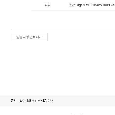
파워
잘만 GigaMax III 850W 80PL
같은 사양 견적 내기
공지
샵다나와 서비스 이용 안내