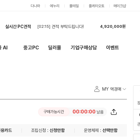
다나와
에누리
몰테일
플레이오토
메이크샵
실시간 PC견적
[02:15]
견적 부탁드립니다!
4,920,000원
[02:14]
견적 부탁드립니다!
4,920,000원
[07:38]
게이밍PC 견적부탁드려요
2,469,000원
 AI
중고PC
딜러몰
기업구매상담
이벤트
New
외부 링크
[05:57]
모델링, 랜더링 위주 사용 그리고 게이밍 전용
9,330,000원
[05:43]
글카 너무 비싸서 일단 이렇게 맞춥니다 체크부탁드립니다!
3,343,000원
[04:20]
견적 다시 신청합니다
2,065,000원
[03:03]
게임피씨 견적 부탁드립니다
2,304,000원
[02:56]
견적 요청합니다!
2,481,000원
MY 역경매
[02:45]
카드로 구매합니다
1,399,000원
[02:44]
카드로 구매합니다
1,784,000원
00:00:00
구매가능시간
남음
신용카드
조립신청 :
신청안함
운영체제 :
선택안함