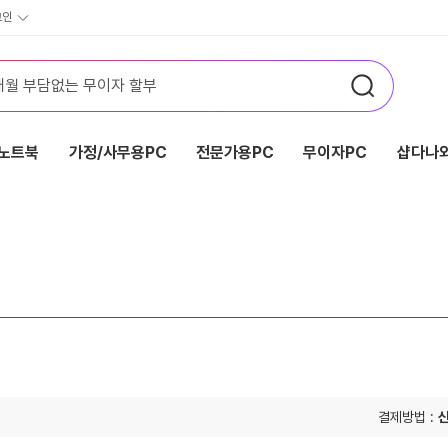
그인
노트북
가정/사무용PC
전문가용PC
무이자PC
샵다나와
결제방법 :