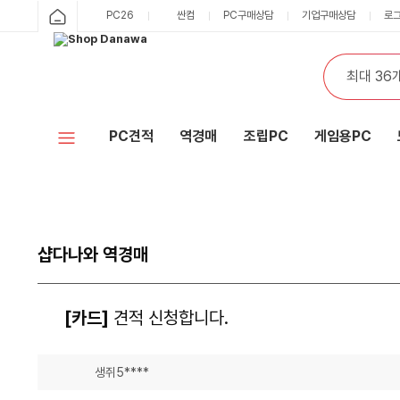
PC26
싼컴
PC구매상담
기업구매상담
로
PC견적
역경매
조립PC
게임용PC
샵다나와 역경매
[카드]
견적 신청합니다.
생쥐5****