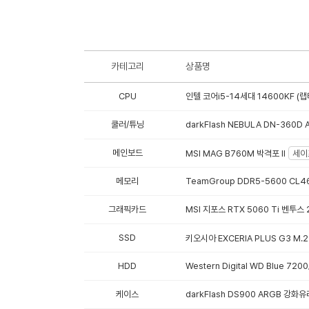
카테고리
상품명
CPU
인텔 코어i5-14세대 14600KF (
쿨러/튜닝
darkFlash NEBULA DN-360D
메인보드
MSI MAG B760M 박격포 II
세이
메모리
TeamGroup DDR5-5600 CL46 
그래픽카드
MSI 지포스 RTX 5060 Ti 벤투스 
SSD
키오시아 EXCERIA PLUS G3 M.2
HDD
Western Digital WD Blue 72
케이스
darkFlash DS900 ARGB 강화유