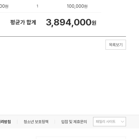
00
1
100,000
원
원
3,894,000
평균가 합계
원
목록보기
처리방침
청소년 보호정책
입점 및 제휴문의