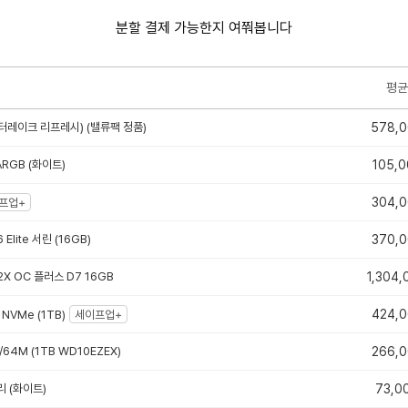
분할 결제 가능한지 여쭤봅니다
평균
랩터레이크 리프레시) (밸류팩 정품)
578,
 ARGB (화이트)
105,0
304,
프업+
Elite 서린 (16GB)
370,
2X OC 플러스 D7 16GB
1,304,
424,
 NVMe (1TB)
세이프업+
00/64M (1TB WD10EZEX)
266,
리 (화이트)
73,0