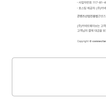
사업자번호: 117-81-
호스팅 제공자: (주)커
콘텐츠산업진흥법
콘텐츠
(주)커넥트웨이브는 고객
고객님의 결제 대금을 보
Copyright ©
connectw