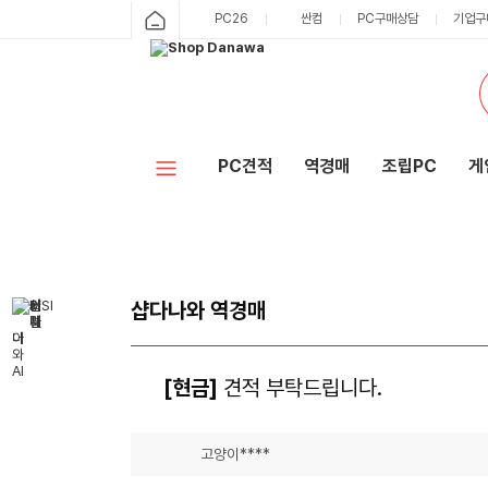
PC26
싼컴
PC구매상담
기업구
PC견적
역경매
조립PC
게
샵다나와 역경매
[현금]
견적 부탁드립니다.
고양이****