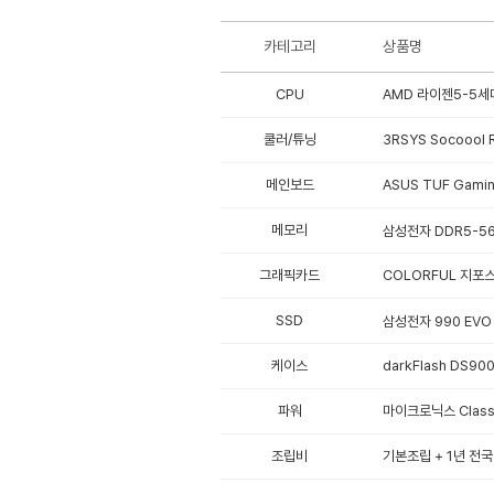
카테고리
상품명
CPU
AMD 라이젠5-5세대
쿨러/튜닝
3RSYS Socoool
메인보드
ASUS TUF Gami
메모리
삼성전자 DDR5-560
그래픽카드
COLORFUL 지포스
SSD
삼성전자 990 EVO P
케이스
darkFlash DS9
파워
마이크로닉스 Classi
조립비
기본조립 + 1년 전국