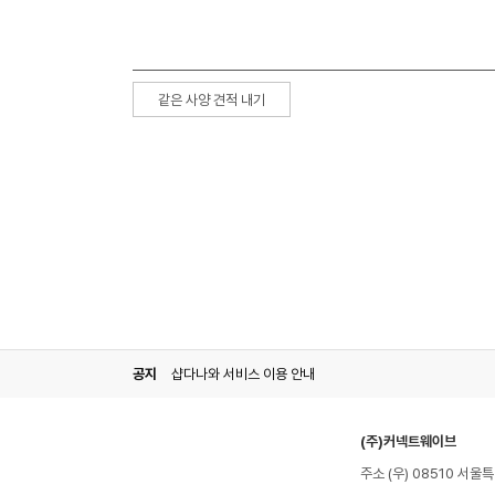
같은 사양 견적 내기
공지
샵다나와 서비스 이용 안내
(주)커넥트웨이브
주소 (우) 08510 서