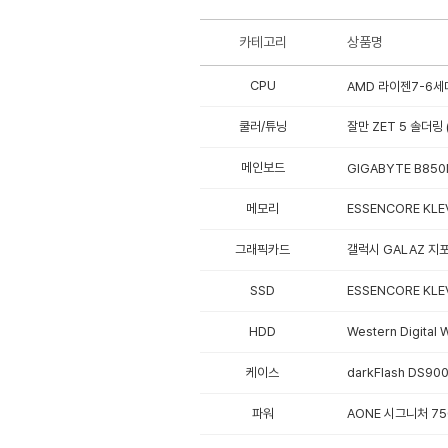
카테고리
상품명
CPU
AMD 라이젠7-6세대
쿨러/튜닝
잘만 ZET 5 솔더링
메인보드
GIGABYTE B850
메모리
ESSENCORE KLE
그래픽카드
갤럭시 GALAZ 지포스
SSD
ESSENCORE KLEV
HDD
Western Digita
케이스
darkFlash DS9
파워
AONE 시그니처 75