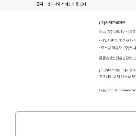
공지
샵다나와 서비스 이용 안내
(주)커넥트웨이브
주소 (우) 08510 서
사업자번호: 117-81-
호스팅 제공자: (주)커
콘텐츠산업진흥법
콘텐츠
(주)커넥트웨이브는 고객
고객님의 결제 대금을 보
Copyright ©
connectw