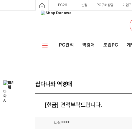
PC26
싼컴
PC구매상담
기업구
PC견적
역경매
조립PC
게
샵다나와 역경매
[현금]
견적부탁드립니다.
나레****