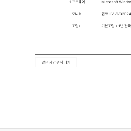
소프트웨어
Microsoft Win
모니터
앱코 HV-AV32F2
조립비
기본조립 + 1년 전국
같은 사양 견적 내기