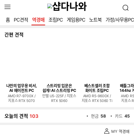
확
검
장
색
영
홈
PC견적
역경매
조립PC
게임용PC
노트북
가정/사무용PC
역
열
기
간편 견적
나만의 업무용 비서,
스트리밍 입문은
베스트셀러 조합
배틀그라
AI 에이전트 PC
쉽게! AI 스트리밍 PC
화이트 조립PC
144hz 
AMD R7-9700X /
인텔 U5-225F / 지포스
AMD R5-9600X /
AMD R5
지포스 RTX 5070
RTX 5060
지포스 RTX 5060 Ti
지포스 R
오늘의 견적
103
현금
58
카드
45
역
MY 역경매
경