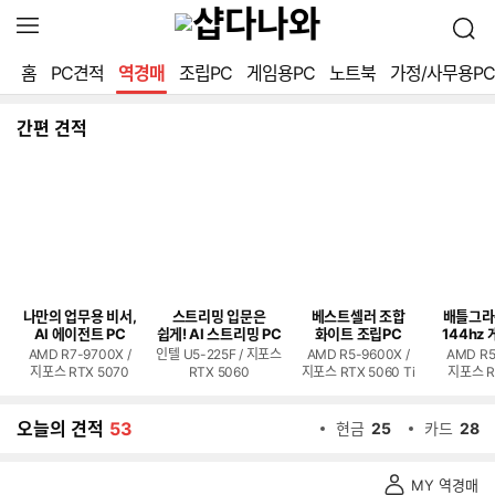
확
검
장
색
영
홈
PC견적
역경매
조립PC
게임용PC
노트북
가정/사무용PC
역
열
기
간편 견적
나만의 업무용 비서,
스트리밍 입문은
베스트셀러 조합
배틀그라
AI 에이전트 PC
쉽게! AI 스트리밍 PC
화이트 조립PC
144hz 
AMD R7-9700X /
인텔 U5-225F / 지포스
AMD R5-9600X /
AMD R5
지포스 RTX 5070
RTX 5060
지포스 RTX 5060 Ti
지포스 R
오늘의 견적
53
현금
25
카드
28
역
MY 역경매
경