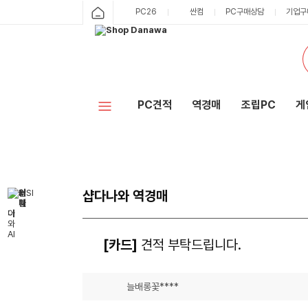
PC26
싼컴
PC구매상담
기업구
PC견적
역경매
조립PC
게
샵다나와 역경매
[카드]
견적 부탁드립니다.
늘배롱꽃****