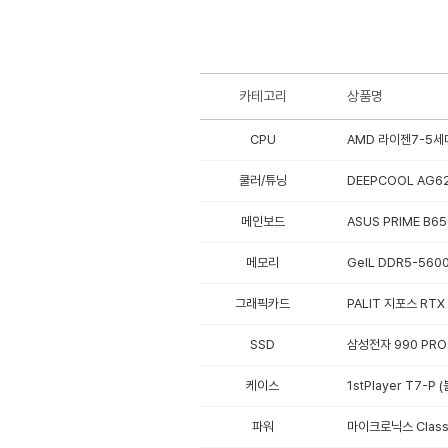
카테고리
상품명
CPU
AMD 라이젠7-5세대
쿨러/튜닝
DEEPCOOL AG62
메인보드
ASUS PRIME B
메모리
GeIL DDR5-5600
그래픽카드
PALIT 지포스 RTX
SSD
삼성전자 990 PRO 
케이스
1stPlayer T7-P 
파워
마이크로닉스 Classi