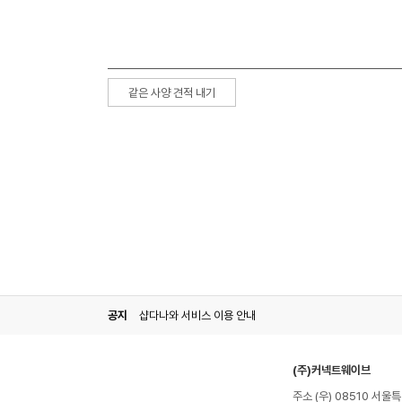
같은 사양 견적 내기
공지
샵다나와 서비스 이용 안내
(주)커넥트웨이브
주소 (우) 08510 서