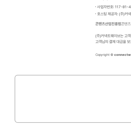
사업자번호: 117-81-
호스팅 제공자: (주)커
콘텐츠산업진흥법
콘텐츠
(주)커넥트웨이브는 고객
고객님의 결제 대금을 보
Copyright ©
connectw