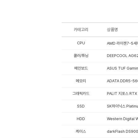
카테고리
상품명
CPU
AMD 라이젠7-5세대
쿨러/튜닝
DEEPCOOL AG62
메인보드
ASUS TUF Gami
메모리
ADATA DDR5-56
그래픽카드
PALIT 지포스 RTX
SSD
SK하이닉스 Platinu
HDD
Western Digita
케이스
darkFlash DS9