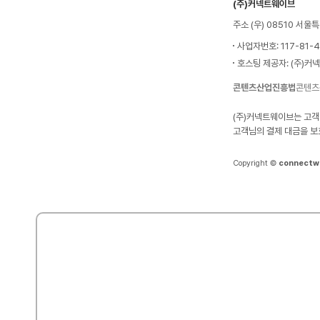
(주)커넥트웨이브
주소 (우) 08510 서
사업자번호: 117-81-
호스팅 제공자: (주)커
콘텐츠산업진흥법
콘텐츠
(주)커넥트웨이브는 고객
고객님의 결제 대금을 보
Copyright ©
connectw