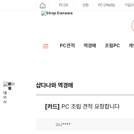
PC26
싼컴
PC구매상담
기업구
PC견적
역경매
조립PC
게
샵다나와 역경매
[카드]
PC 조립 견적 요청합니다
고니****