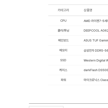
카테고리
상품명
CPU
AMD 라이젠7-5세대
쿨러/튜닝
DEEPCOOL AG62
메인보드
ASUS TUF Gami
메모리
삼성전자 DDR5-560
SSD
Western Digita
케이스
darkFlash DS50
파워
마이크로닉스 Classi