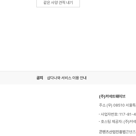
같은 사양 견적 내기
공지
샵다나와 서비스 이용 안내
(주)커넥트웨이브
주소 (우) 08510 서
사업자번호: 117-81-
호스팅 제공자: (주)커
콘텐츠산업진흥법
콘텐츠