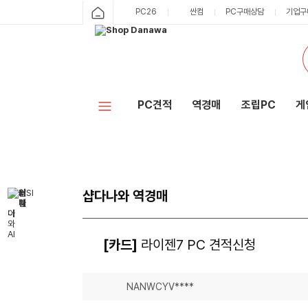
PC26
싼컴
PC구매상담
기업구
PC견적
역경매
조립PC
게
샵다나와 역경매
[카드]
라이젠7 PC 견적신청
NANWCYV****