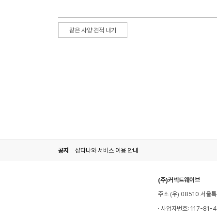
같은 사양 견적 내기
공지
샵다나와 서비스 이용 안내
(주)커넥트웨이브
주소 (우) 08510 서
사업자번호: 117-81-