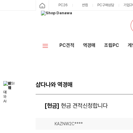
PC26
싼컴
PC구매상담
기업구
PC견적
역경매
조립PC
게
샵다나와 역경매
[현금]
현금 견적신청합니다
KAZNW2C****