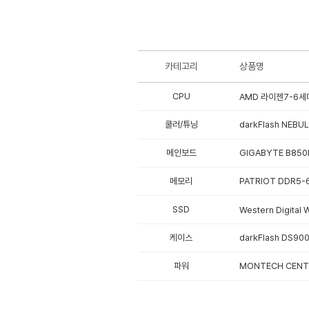
카테고리
상품명
CPU
AMD 라이젠7-6세대
쿨러/튜닝
darkFlash NEBU
메인보드
GIGABYTE B850
메모리
PATRIOT DDR5-
SSD
Western Digita
케이스
darkFlash DS9
파워
MONTECH CENTU