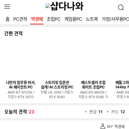
확
검
장
색
영
홈
PC견적
역경매
조립PC
게임용PC
노트북
가정/사무용PC
역
열
기
간편 견적
나만의 업무용 비서,
스트리밍 입문은
베스트셀러 조합
배틀그라
AI 에이전트 PC
쉽게! AI 스트리밍 PC
화이트 조립PC
144hz 
AMD R7-9700X /
인텔 U5-225F / 지포스
AMD R5-9600X /
AMD R5
지포스 RTX 5070
RTX 5060
지포스 RTX 5060 Ti
지포스 R
오늘의 견적
23
현금
11
카드
12
역
MY 역경매
경