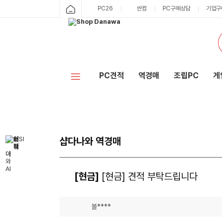
PC26
싼컴
PC구매상담
기업구
PC견적
역경매
조립PC
게
샵다나와 역경매
[현금]
[현금] 견적 부탁드립니다
볼****