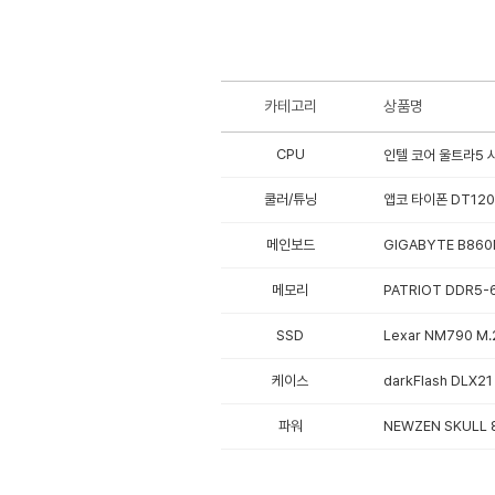
카테고리
상품명
CPU
인텔 코어 울트라5 시
쿨러/튜닝
앱코 타이폰 DT120
메인보드
GIGABYTE B860
메모리
PATRIOT DDR5-
SSD
Lexar NM790 M.
케이스
darkFlash DLX
파워
NEWZEN SKULL 