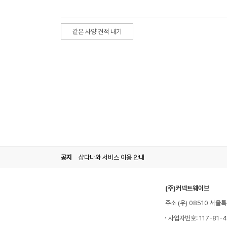
같은 사양 견적 내기
공지
샵다나와 서비스 이용 안내
(주)커넥트웨이브
주소 (우) 08510 서
사업자번호: 117-81-