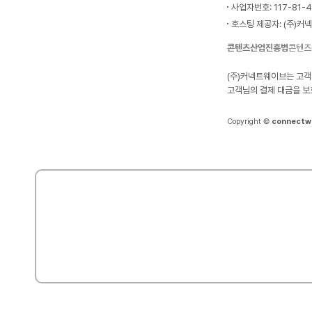
사업자번호: 117-81-
호스팅 제공자: (주)커
콘텐츠산업진흥법
콘텐츠
(주)커넥트웨이브는 고객
고객님의 결제 대금을 보
Copyright ©
connectw