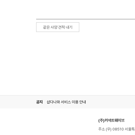
같은 사양 견적 내기
공지
샵다나와 서비스 이용 안내
(주)커넥트웨이브
주소 (우) 08510 서