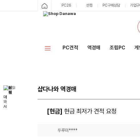
PC26
싼컴
PC구매상담
기업구
PC견적
역경매
조립PC
게
샵다나와 역경매
[현금]
현금 최저가 견적 요청
두루미****