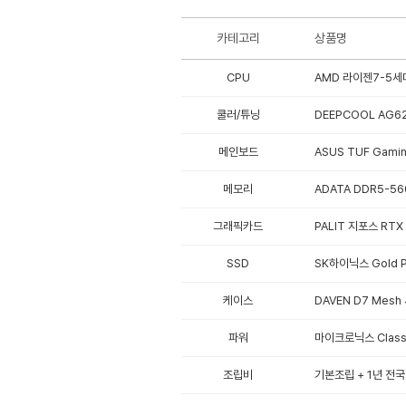
카테고리
상품명
CPU
AMD 라이젠7-5세대
쿨러/튜닝
DEEPCOOL AG62
메인보드
ASUS TUF Gami
메모리
ADATA DDR5-56
그래픽카드
PALIT 지포스 RTX
SSD
SK하이닉스 Gold P3
케이스
DAVEN D7 Mesh
파워
마이크로닉스 Classi
조립비
기본조립 + 1년 전국