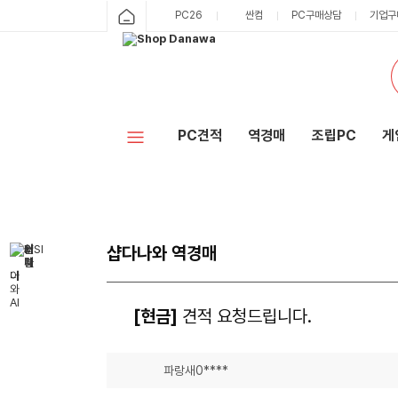
PC26
싼컴
PC구매상담
기업구
PC견적
역경매
조립PC
게
샵다나와 역경매
[현금]
견적 요청드립니다.
파랑새0****