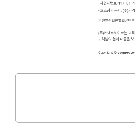
사업자번호: 117-81-
호스팅 제공자: (주)커
콘텐츠산업진흥법
콘텐츠
(주)커넥트웨이브는 고객
고객님의 결제 대금을 보
Copyright ©
connectw