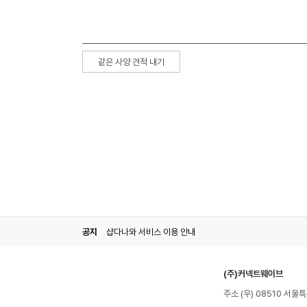
같은 사양 견적 내기
공지
샵다나와 서비스 이용 안내
(주)커넥트웨이브
주소 (우) 08510 서