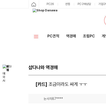
PC26
싼컴
PC구매상담
기업구
PC견적
역경매
조립PC
게
샵다나와 역경매
[카드]
조금이라도 싸게 ㅜㅜ
눈사자87****