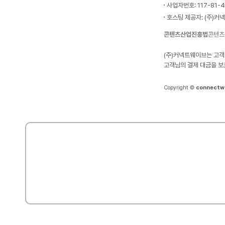
사업자번호: 117-81-
호스팅 제공자: (주)커
콘텐츠산업진흥법
콘텐츠
(주)커넥트웨이브는 고객
고객님의 결제 대금을 보
Copyright ©
connectw