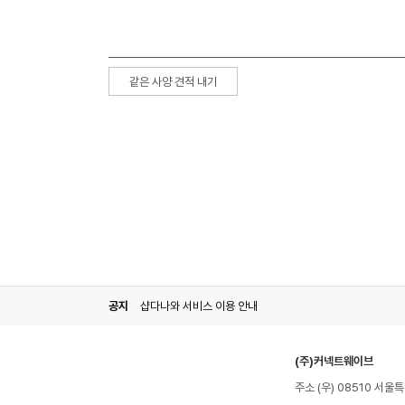
같은 사양 견적 내기
공지
샵다나와 서비스 이용 안내
(주)커넥트웨이브
주소 (우) 08510 서