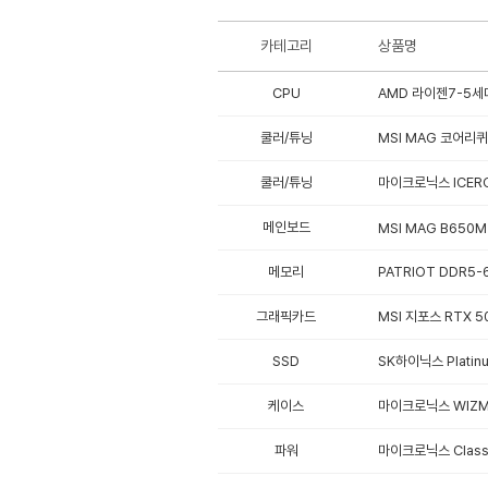
카테고리
상품명
CPU
AMD 라이젠7-5세대
쿨러/튜닝
MSI MAG 코어리퀴드
쿨러/튜닝
마이크로닉스 ICERO
메인보드
MSI MAG B650M
메모리
PATRIOT DDR5-
그래픽카드
MSI 지포스 RTX 5
SSD
SK하이닉스 Platinu
케이스
마이크로닉스 WIZM
파워
마이크로닉스 Classi