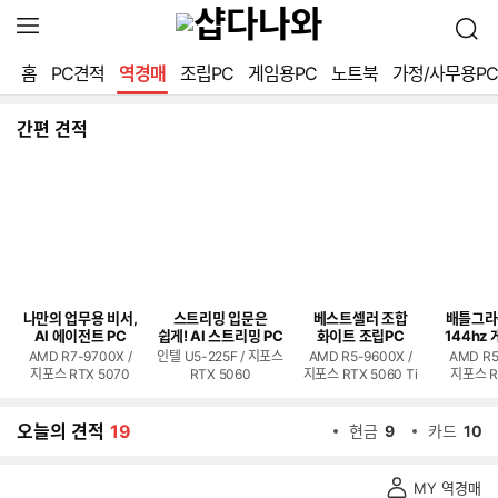
확
검
장
색
영
홈
PC견적
역경매
조립PC
게임용PC
노트북
가정/사무용PC
역
열
기
간편 견적
나만의 업무용 비서,
스트리밍 입문은
베스트셀러 조합
배틀그라
AI 에이전트 PC
쉽게! AI 스트리밍 PC
화이트 조립PC
144hz 
AMD R7-9700X /
인텔 U5-225F / 지포스
AMD R5-9600X /
AMD R5
지포스 RTX 5070
RTX 5060
지포스 RTX 5060 Ti
지포스 R
오늘의 견적
19
현금
9
카드
10
역
MY 역경매
경