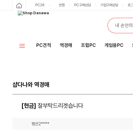
PC26
싼컴
PC구매상담
기업구매상담
로
PC견적
역경매
조립PC
게임용PC
샵다나와 역경매
[현금]
잘부탁드리겟습니다
펭귄2****