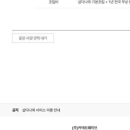
조립비
샵다나와 기본조립 + 1년 전국 무상 
같은 사양 견적 내기
공지
샵다나와 서비스 이용 안내
(주)커넥트웨이브