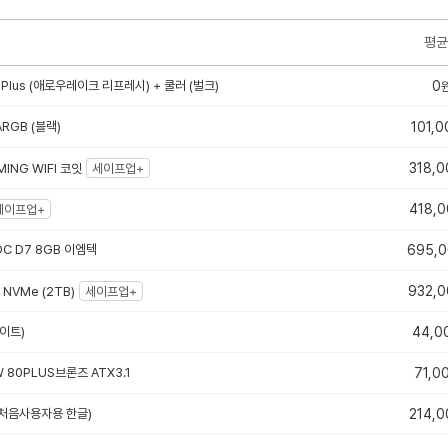
평균
Plus (애로우레이크 리프레시) + 쿨러 (벌크)
0
ARGB (블랙)
101,0
318,0
MING WIFI 코잇
세이프업+
418,0
세이프업+
 OC D7 8GB 이엠텍
695,
932,0
 NVMe (2TB)
세이프업+
화이트)
44,0
 80PLUS브론즈 ATX3.1
71,0
e (처음사용자용 한글)
214,0