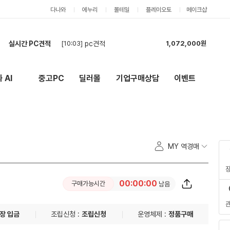
다나와
에누리
몰테일
플레이오토
메이크샵
실시간 PC견적
[10:03]
pc견적
1,072,000원
[09:57]
견적 요청합니다
2,909,000원
[09:52]
현금 견적 요청합니다
3,234,000원
 AI
중고PC
딜러몰
기업구매상담
이벤트
New
외부 링크
[09:47]
현금 견적이요
2,574,000원
[09:46]
카드 최저가 바로 구매합니다
3,234,000원
[09:45]
9850X3D / RTX 5060 Ti 16GB 조립PC
3,436,000원
[09:43]
현금 견적이요
2,504,000원
[09:02]
견적 신청합니다.
3,458,000원
MY 역경매
[08:57]
사무용 PC 7대
6,937,000원
[08:55]
카드견적부탁드립니다.
5,711,000원
00:00:00
구매가능시간
남음
장 입금
조립신청 :
조립신청
운영체제 :
정품구매