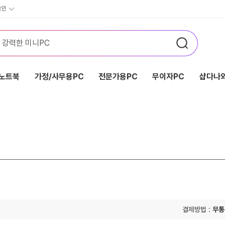
그인
노트북
가정/사무용PC
전문가용PC
무이자PC
샵다나와
결제방법 :
무통