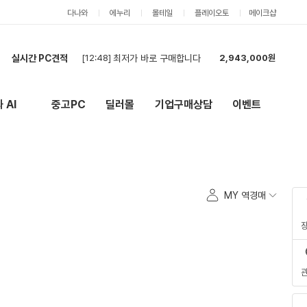
다나와
에누리
몰테일
플레이오토
메이크샵
실시간 PC견적
[12:48]
최저가 바로 구매합니다
2,943,000원
[12:42]
50만원 이하 견적
229,000원
[12:25]
[현금 | 회사PC ] PC 5대 견적 요청드립니다.
1,140,000원
 AI
중고PC
딜러몰
기업구매상담
이벤트
New
외부 링크
[12:24]
[현금] PC 견적 요청드립니다.
1,140,000원
[12:02]
견젹 요청합니다.
6,653,000원
[12:01]
데스크톱 견적부탁드립니다
6,598,000원
[11:55]
빠른 진행 부탁드립니다
2,836,000원
[11:44]
빠른구입
1,043,000원
MY 역경매
[11:41]
빠른구입
1,019,000원
[11:39]
[건설회사현장사용] PC 견적 (데크탑 본체4, 모니터6) - 세금계산서 발행건
8,784,000원