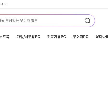
그인
노트북
가정/사무용PC
전문가용PC
무이자PC
샵다나와