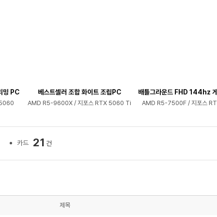
리밍 PC
베스트셀러 조합 화이트 조립PC
배틀그라운드 FHD 144hz 게
5060
AMD R5-9600X / 지포스 RTX 5060 Ti
AMD R5-7500F / 지포스 RT
21
카드
건
제목