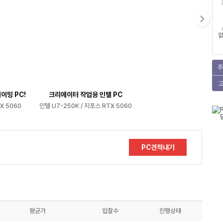
없
주
이밍 PC!
크리에이터 작업용 인텔 PC
X 5060
인텔 U7-250K / 지포스 RTX 5060
PC견적내기
평균가
입찰수
진행상태