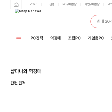
PC26
싼컴
PC구매상담
기업구매상담
로
PC견적
역경매
조립PC
게임용PC
샵다나와 역경매
간편 견적