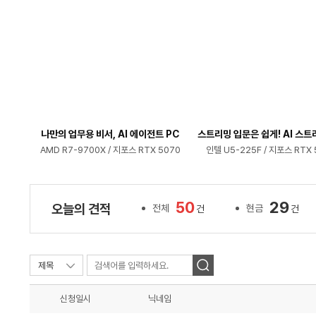
나만의 업무용 비서, AI 에이전트 PC
스트리밍 입문은 쉽게! AI 스트
AMD R7-9700X / 지포스 RTX 5070
인텔 U5-225F / 지포스 RTX 
50
29
오늘의 견적
전체
현금
건
건
신청일시
닉네임