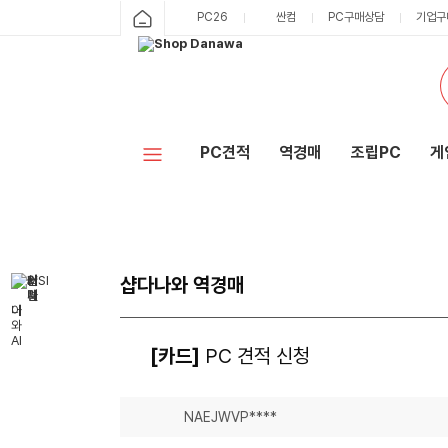
PC26
싼컴
PC구매상담
기업구
PC견적
역경매
조립PC
게
샵다나와 역경매
[카드]
PC 견적 신청
NAEJWVP****