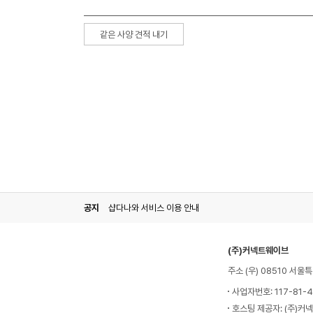
같은 사양 견적 내기
공지
샵다나와 서비스 이용 안내
(주)커넥트웨이브
주소 (우) 08510 서
사업자번호: 117-81-
호스팅 제공자: (주)커