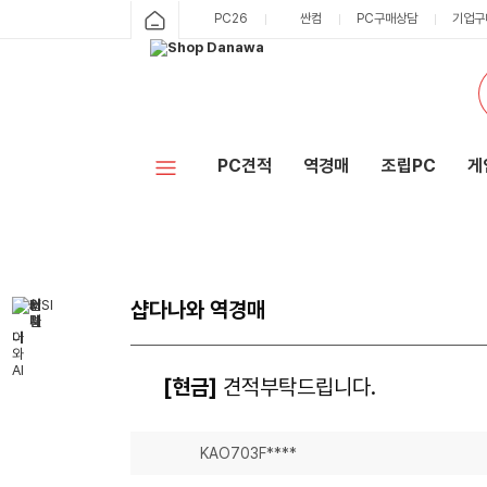
PC26
싼컴
PC구매상담
기업구
PC견적
역경매
조립PC
게
샵다나와 역경매
[현금]
견적부탁드립니다.
KAO703F****