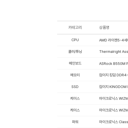
카테고리
상품명
CPU
AMD 라이젠5-4세대
쿨러/튜닝
Thermalright As
메인보드
ASRock B550M
메모리
컴이지 킹덤 DDR4-3
SSD
컴이지 KINGDOM P
케이스
마이크로닉스 WIZM
케이스
마이크로닉스 WIZM
파워
마이크로닉스 Classi