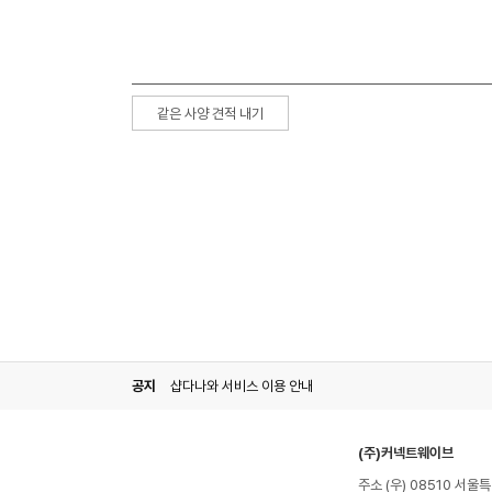
같은 사양 견적 내기
공지
샵다나와 서비스 이용 안내
(주)커넥트웨이브
주소 (우) 08510 서