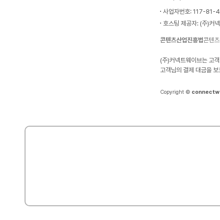
사업자번호: 117-81-
호스팅 제공자: (주)커
콘텐츠산업진흥법
콘텐츠
(주)커넥트웨이브는 고객
고객님의 결제 대금을 보
Copyright ©
connectw