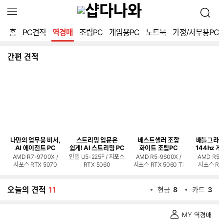
확
검
장
색
영
홈
PC견적
역경매
조립PC
게임용PC
노트북
가정/사무용PC
역
열
기
간편 견적
나만의 업무용 비서,
스트리밍 입문은
베스트셀러 조합
배틀그라
AI 에이전트 PC
쉽게! AI 스트리밍 PC
화이트 조립PC
144hz 
AMD R7-9700X /
인텔 U5-225F / 지포스
AMD R5-9600X /
AMD R5
지포스 RTX 5070
RTX 5060
지포스 RTX 5060 Ti
지포스 R
오늘의 견적
11
현금
8
카드
3
역
MY 역경매
경