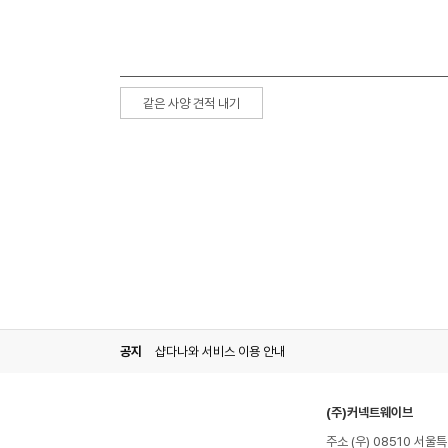
같은 사양 견적 내기
공지
샵다나와 서비스 이용 안내
(주)커넥트웨이브
주소 (우) 08510 서