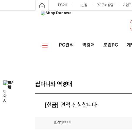
PC26
싼컴
PC구매상담
기업구
PC견적
역경매
조립PC
게
샵다나와 역경매
[현금]
견적 신청합니다
타조1****