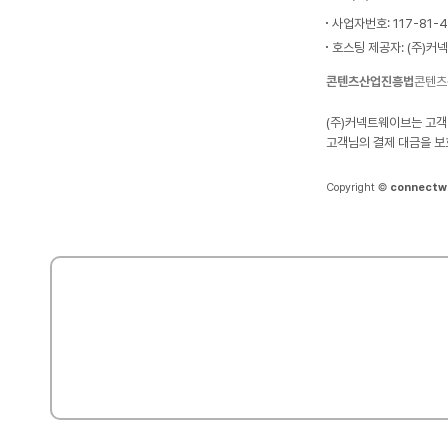
사업자번호: 117-81-
호스팅 제공자: (주)커
콘텐츠산업진흥법
콘텐츠
(주)커넥트웨이브는 고객
고객님의 결제 대금을 보
Copyright ©
connectw