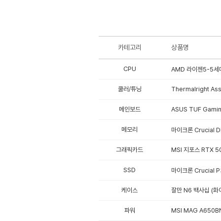
카테고리
상품명
CPU
AMD 라이젠5-5세대
쿨러/튜닝
Thermalright As
메인보드
ASUS TUF Gami
메모리
마이크론 Crucial 
그래픽카드
MSI 지포스 RTX 5
SSD
마이크론 Crucial 
케이스
잘만 N6 백사십 (화
파워
MSI MAG A650