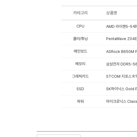
카테고리
상품명
CPU
AMD 라이젠5-5세대
쿨러/튜닝
PentaWave Z04E
메인보드
ASRock B650M P
메모리
삼성전자 DDR5-560
그래픽카드
STCOM 지포스 RTX
SSD
SK하이닉스 Gold P3
파워
마이크로닉스 Classi