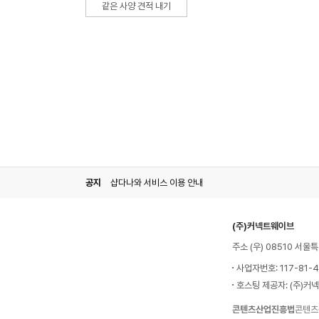
같은 사양 견적 내기
공지
샵다나와 서비스 이용 안내
(주)커넥트웨이브
주소 (우) 08510 서
사업자번호: 117-81-
호스팅 제공자: (주)커
콘텐츠산업진흥법
콘텐츠