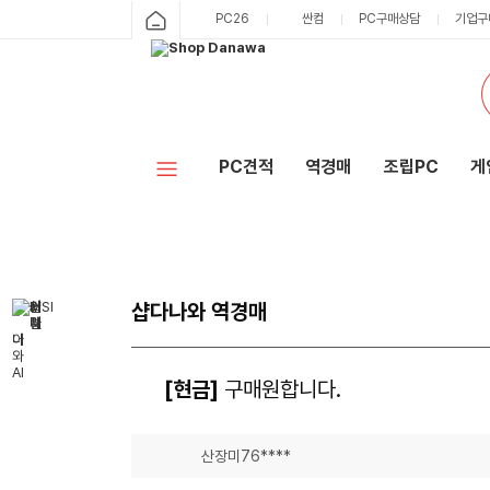
PC26
싼컴
PC구매상담
기업구
PC견적
역경매
조립PC
게
샵다나와 역경매
[현금]
구매원합니다.
산장미76****