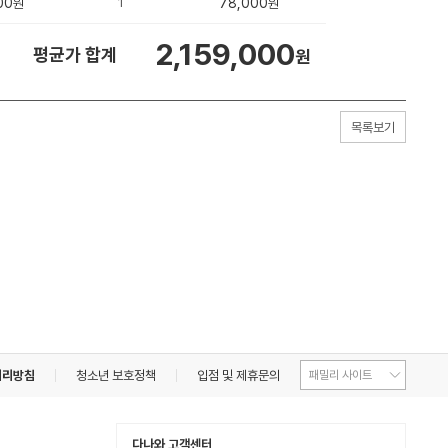
00
1
78,000
원
원
2,159,000
평균가 합계
원
목록보기
처리방침
청소년 보호정책
입점 및 제휴문의
다나와 고객센터