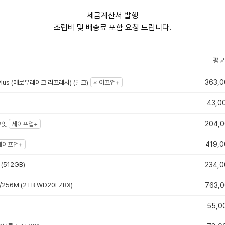
세금계산서 발행
조립비 및 배송료 포함 요청 드립니다.
평균
363,0
lus (애로우레이크 리프레시) (벌크)
세이프업+
43,0
204,
코잇
세이프업+
419,0
세이프업+
(512GB)
234,0
00/256M (2TB WD20EZBX)
763,
55,0