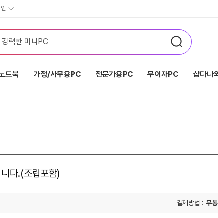
그인
노트북
가정/사무용PC
전문가용PC
무이자PC
샵다나와
니다.(조립포함)
결제방법 :
무통