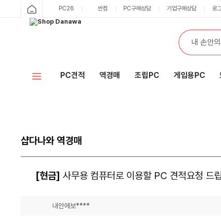
PC26
싼컴
PC구매상담
기업구매상담
로
PC견적
역경매
조립PC
게임용PC
샵다나와 역경매
[현금]
사무용 컴퓨터로 이용할 PC 견적요청 드립
내안에보****