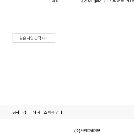
파워
잘만 MegaMax II 700W 80PLU
같은 사양 견적 내기
공지
샵다나와 서비스 이용 안내
(주)커넥트웨이브