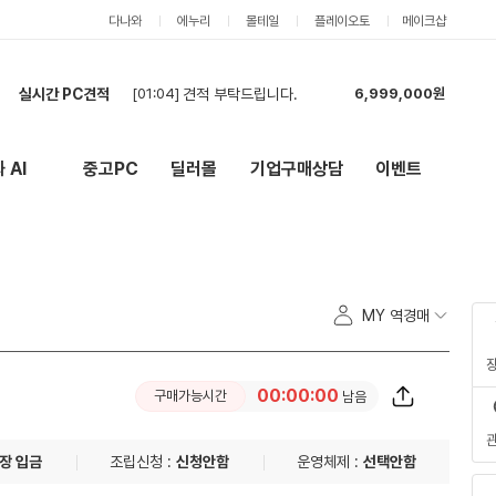
다나와
에누리
몰테일
플레이오토
메이크샵
[01:04]
견적 부탁드립니다.
6,999,000원
실시간 PC견적
[00:18]
견적 요청합니다. 캐드+어도비+스케치업+엔스케이프 정도 동시사용 할 예정입니다.
15,688,000원
[22:41]
5년 사용할 컴퓨터
5,641,000원
 AI
중고PC
딜러몰
기업구매상담
이벤트
New
외부 링크
[22:01]
[카드] RTX 5060·32GB 신품 조립PC 전체 견적 요청 (모델변경 금지)
2,179,000원
[20:31]
7500F + RTX 5060 Ti 16GB 조립PC 견적 요청
2,189,000원
[20:25]
7500F + RTX 5060 Ti 16GB 조립PC 견적 요청
2,134,000원
[19:54]
견적부탁드려요
5,404,000원
[19:42]
견적부탁드립니다.
5,459,000원
MY 역경매
[19:35]
견적부탁드립니다.
5,404,000원
[19:24]
견적부탁합니다.
5,404,000원
[01:04]
견적 부탁드립니다.
6,999,000원
00:00:00
구매가능시간
남음
장 입금
조립신청 :
신청안함
운영체제 :
선택안함