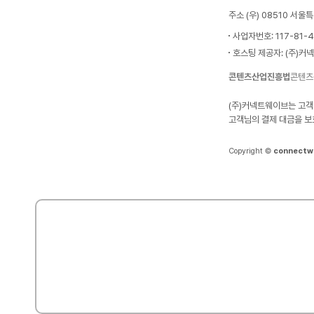
주소 (우) 08510 서
사업자번호: 117-81-
호스팅 제공자: (주)커
콘텐츠산업진흥법
콘텐츠
(주)커넥트웨이브는 고객
고객님의 결제 대금을 보
Copyright ©
connectw