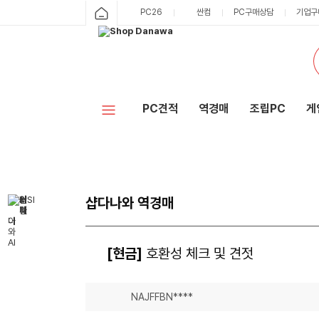
PC26
싼컴
PC구매상담
기업구
PC견적
역경매
조립PC
게
샵다나와 역경매
[현금]
호환성 체크 및 견젓
NAJFFBN****