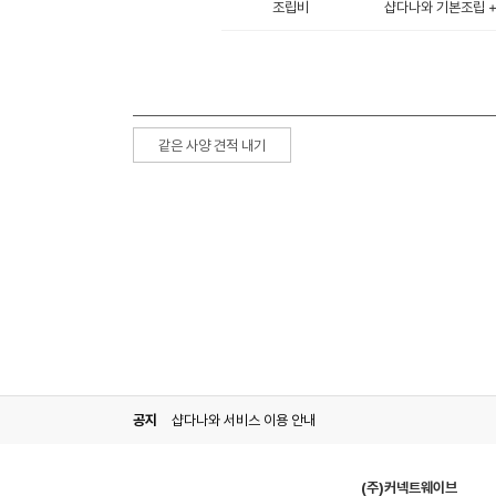
조립비
샵다나와 기본조립 + 
같은 사양 견적 내기
공지
샵다나와 서비스 이용 안내
(주)커넥트웨이브