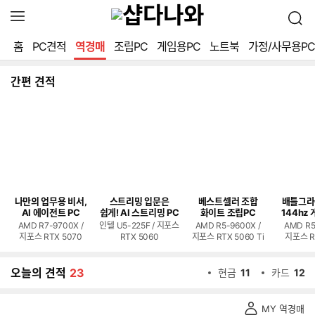
확
검
장
색
영
홈
PC견적
역경매
조립PC
게임용PC
노트북
가정/사무용PC
역
열
기
간편 견적
나만의 업무용 비서,
스트리밍 입문은
베스트셀러 조합
배틀그라
AI 에이전트 PC
쉽게! AI 스트리밍 PC
화이트 조립PC
144hz 
AMD R7-9700X /
인텔 U5-225F / 지포스
AMD R5-9600X /
AMD R5
지포스 RTX 5070
RTX 5060
지포스 RTX 5060 Ti
지포스 R
오늘의 견적
23
현금
11
카드
12
역
MY 역경매
경