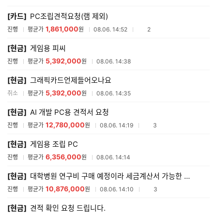
매
[카드]
PC조립견적요청(램 제외)
견
적
1,861,000
참여업체수
진행
평균가
원
08.06. 14:52
2
리
스
[현금]
게임용 피씨
트
5,392,000
진행
평균가
원
08.06. 14:38
[현금]
그래픽카드언제들어오나요
5,392,000
취소
평균가
원
08.06. 14:35
[현금]
AI 개발 PC용 견적서 요청
12,780,000
참여업체수
진행
평균가
원
08.06. 14:19
3
[현금]
게임용 조립 PC
6,356,000
진행
평균가
원
08.06. 14:14
[현금]
대학병원 연구비 구매 예정이라 세금계산서 가능한 업체로 요청드립니다.
10,876,000
참여업체수
진행
평균가
원
08.06. 14:10
3
[현금]
견적 확인 요청 드립니다.