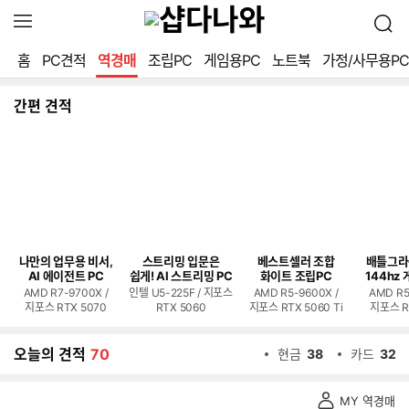
확
검
장
색
영
홈
PC견적
역경매
조립PC
게임용PC
노트북
가정/사무용PC
역
열
기
간편 견적
나만의 업무용 비서,
스트리밍 입문은
베스트셀러 조합
배틀그라
AI 에이전트 PC
쉽게! AI 스트리밍 PC
화이트 조립PC
144hz 
AMD R7-9700X /
인텔 U5-225F / 지포스
AMD R5-9600X /
AMD R5
지포스 RTX 5070
RTX 5060
지포스 RTX 5060 Ti
지포스 R
오늘의 견적
70
현금
38
카드
32
역
MY 역경매
경