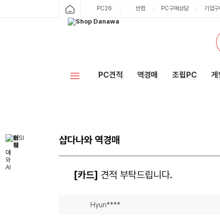
PC26
싼컴
PC구매상담
기업구
PC견적
역경매
조립PC
게
샵다나와 역경매
[카드]
견적 부탁드립니다.
Hyun****