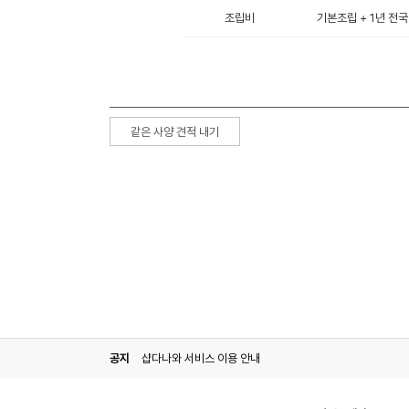
조립비
기본조립 + 1년 전국
같은 사양 견적 내기
공지
샵다나와 서비스 이용 안내