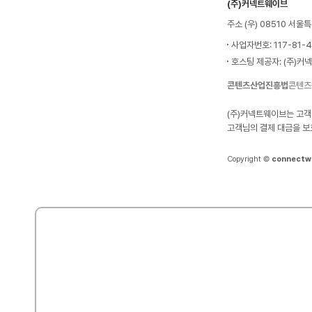
(주)커넥트웨이브
주소 (우) 08510 서
사업자번호: 117-81-
호스팅 제공자: (주)커
콘텐츠산업진흥법
콘텐츠
(주)커넥트웨이브는 고객
고객님의 결제 대금을 보
Copyright ©
connectw