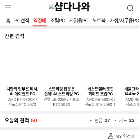
확
검
장
색
영
홈
PC견적
역경매
조립PC
게임용PC
노트북
가정/사무용PC
역
열
기
간편 견적
나만의 업무용 비서,
스트리밍 입문은
베스트셀러 조합
배틀그라
AI 에이전트 PC
쉽게! AI 스트리밍 PC
화이트 조립PC
144hz 
AMD R7-9700X /
인텔 U5-225F / 지포스
AMD R5-9600X /
AMD R5
지포스 RTX 5070
RTX 5060
지포스 RTX 5060 Ti
지포스 R
오늘의 견적
50
현금
27
카드
23
역
MY 역경매
경