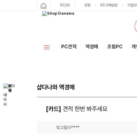
PC26
싼컴
PC구매상담
기업구
PC견적
역경매
조립PC
게
샵다나와 역경매
[카드]
견적 한번 봐주세요
빛고릴라****