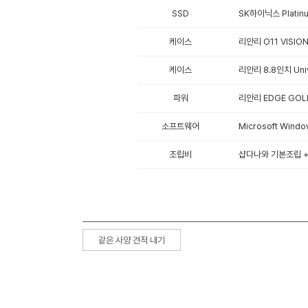
SSD
SK하이닉스 Platinu
케이스
리안리 O11 VISIO
케이스
리안리 8.8인치 Univ
파워
리안리 EDGE GOL
소프트웨어
Microsoft Win
조립비
샵다나와 기본조립 + 
같은 사양 견적 내기