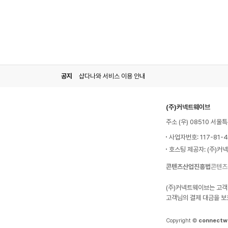
공지
샵다나와 서비스 이용 안내
(주)커넥트웨이브
주소 (우) 08510 서
사업자번호: 117-81-
호스팅 제공자: (주)커
콘텐츠산업진흥법
콘텐츠
(주)커넥트웨이브는 고객
고객님의 결제 대금을 보
Copyright ©
connectw