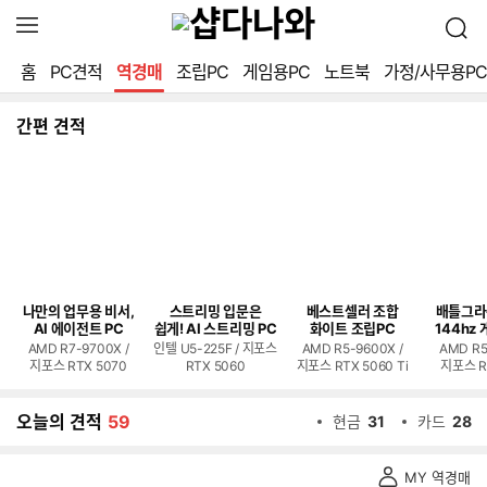
확
검
장
색
영
홈
PC견적
역경매
조립PC
게임용PC
노트북
가정/사무용PC
역
열
기
간편 견적
나만의 업무용 비서,
스트리밍 입문은
베스트셀러 조합
배틀그라
AI 에이전트 PC
쉽게! AI 스트리밍 PC
화이트 조립PC
144hz 
AMD R7-9700X /
인텔 U5-225F / 지포스
AMD R5-9600X /
AMD R5
지포스 RTX 5070
RTX 5060
지포스 RTX 5060 Ti
지포스 R
오늘의 견적
59
현금
31
카드
28
역
MY 역경매
경