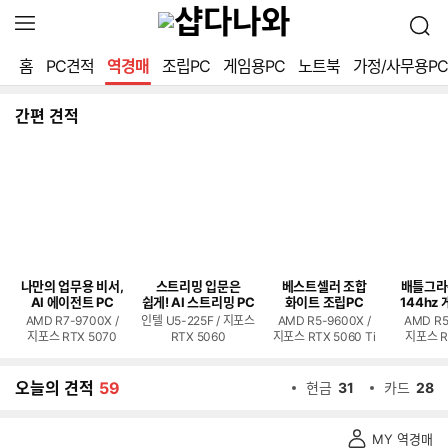
확
검
장
색
영
홈
PC견적
역경매
조립PC
게임용PC
노트북
가정/사무용PC
역
열
기
간편 견적
나만의 업무용 비서,
스트리밍 입문은
베스트셀러 조합
배틀그라
AI 에이전트 PC
쉽게! AI 스트리밍 PC
화이트 조립PC
144hz 
AMD R7-9700X /
인텔 U5-225F / 지포스
AMD R5-9600X /
AMD R5
지포스 RTX 5070
RTX 5060
지포스 RTX 5060 Ti
지포스 R
오늘의 견적
59
현금
31
카드
28
역
MY 역경매
경