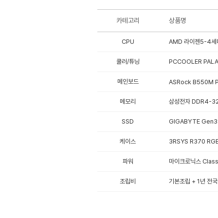
카테고리
상품명
CPU
AMD 라이젠5-4세대
쿨러/튜닝
PCCOOLER PALA
메인보드
ASRock B550M 
메모리
삼성전자 DDR4-32
SSD
GIGABYTE Gen3
케이스
3RSYS R370 RGB
파워
마이크로닉스 Classi
조립비
기본조립 + 1년 전국