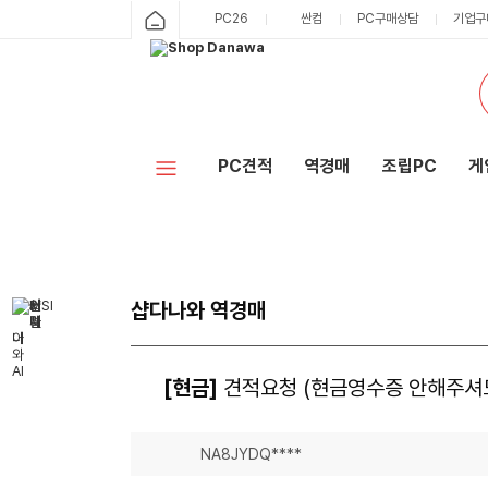
PC26
싼컴
PC구매상담
기업구
PC견적
역경매
조립PC
게
샵다나와 역경매
[현금]
견적요청 (현금영수증 안해주셔
NA8JYDQ****