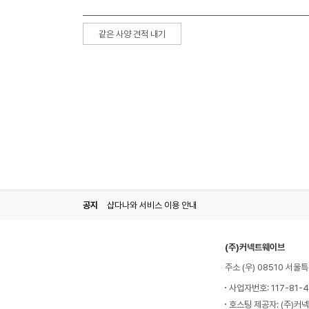
같은 사양 견적 내기
공지
샵다나와 서비스 이용 안내
(주)커넥트웨이브
주소 (우) 08510 서
사업자번호: 117-81-
호스팅 제공자: (주)커