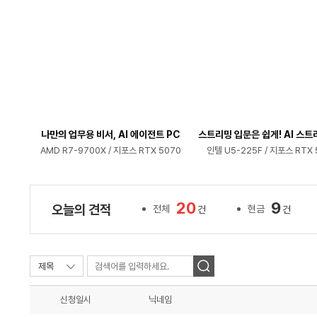
나만의 업무용 비서, AI 에이전트 PC
스트리밍 입문은 쉽게! AI 스트
AMD R7-9700X / 지포스 RTX 5070
인텔 U5-225F / 지포스 RTX 
20
9
오늘의 견적
전체
현금
건
건
신청일시
닉네임