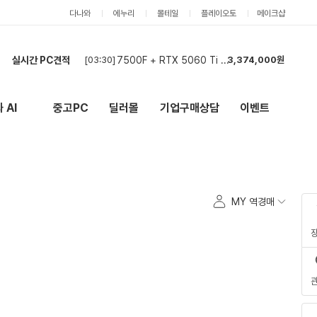
다나와
에누리
몰테일
플레이오토
메이크샵
실시간 PC견적
[03:30]
7500F + RTX 5060 Ti 견적
3,374,000원
[02:26]
카드 견적도 부탁드립니다.
2,555,000원
[12:52]
견적신청합니다.
5,189,000원
 AI
중고PC
딜러몰
기업구매상담
이벤트
New
외부 링크
[11:58]
현금견적 부탁드려요
4,056,000원
[11:36]
최대 견적좀 뽑아주세요
6,013,000원
[11:35]
카드 최저가
3,887,000원
[11:34]
견적서
1,582,000원
[11:20]
견적부탁드립니다.
2,911,000원
MY 역경매
[10:52]
견적 부탁드립니다.
2,195,000원
[03:32]
현금견적입니다
2,157,000원