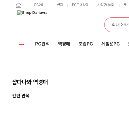
PC26
싼컴
PC구매상담
기업구매상담
로
PC견적
역경매
조립PC
게임용PC
샵다나와 역경매
간편 견적