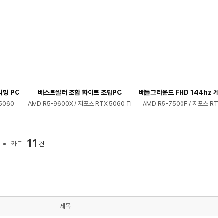
리밍 PC
베스트셀러 조합 화이트 조립PC
배틀그라운드 FHD 144hz 게
5060
AMD R5-9600X / 지포스 RTX 5060 Ti
AMD R5-7500F / 지포스 RT
11
카드
건
제목