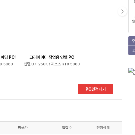
없
주
이밍 PC!
크리에이터 작업용 인텔 PC
X 5060
인텔 U7-250K / 지포스 RTX 5060
PC견적내기
평균가
입찰수
진행상태