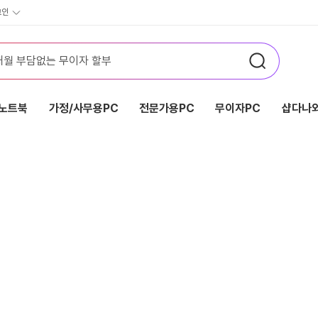
그인
노트북
가정/사무용PC
전문가용PC
무이자PC
샵다나와