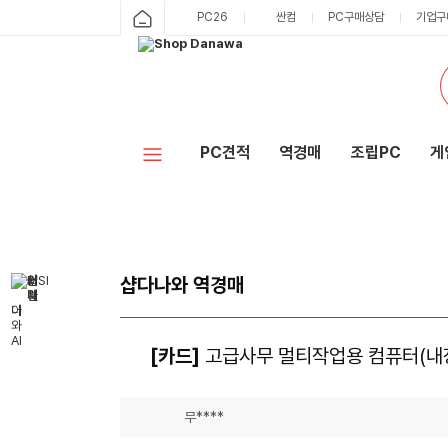
PC26
싼컴
PC구매상담
기업구
PC견적
역경매
조립PC
게
샵다나와 역경매
[카드]
고급사무 멀티작업용 컴퓨터(내장
무****