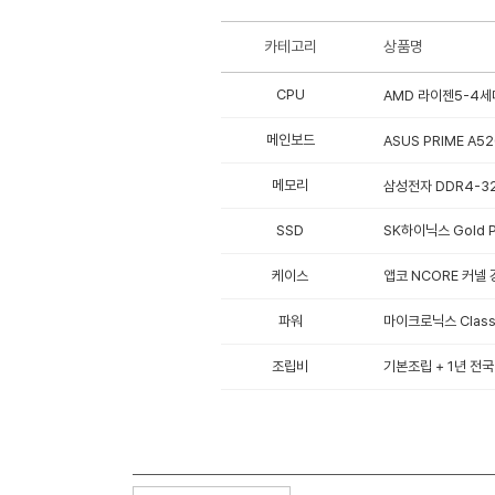
카테고리
상품명
CPU
AMD 라이젠5-4세대
메인보드
ASUS PRIME A5
메모리
삼성전자 DDR4-32
SSD
SK하이닉스 Gold P3
케이스
앱코 NCORE 커넬
파워
마이크로닉스 Classi
조립비
기본조립 + 1년 전국