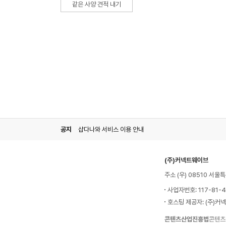
같은 사양 견적 내기
공지
샵다나와 서비스 이용 안내
(주)커넥트웨이브
주소 (우) 08510 서
사업자번호: 117-81-
호스팅 제공자: (주)커
콘텐츠산업진흥법
콘텐츠