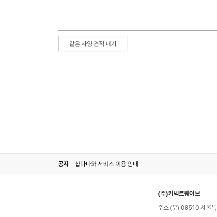
같은 사양 견적 내기
공지
샵다나와 서비스 이용 안내
(주)커넥트웨이브
주소 (우) 08510 서