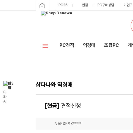
PC26
싼컴
PC구매상담
기업구
PC견적
역경매
조립PC
게
샵다나와 역경매
[현금]
견적신청
NAEXESX****