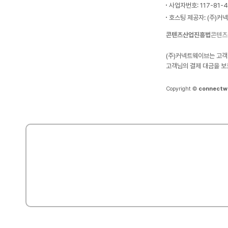
사업자번호: 117-81-
호스팅 제공자: (주)커
콘텐츠산업진흥법
콘텐츠
(주)커넥트웨이브는 고객
고객님의 결제 대금을 보
Copyright ©
connectw