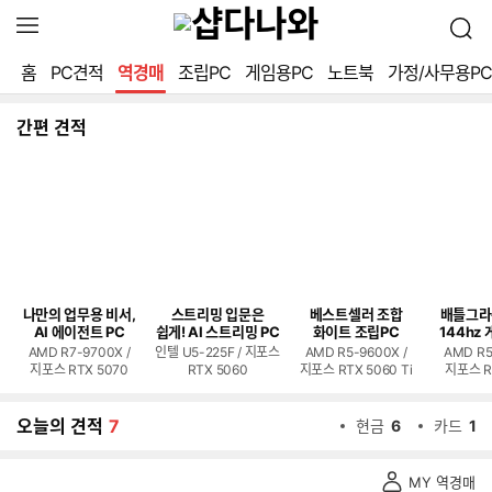
확
검
장
색
영
홈
PC견적
역경매
조립PC
게임용PC
노트북
가정/사무용PC
역
열
기
간편 견적
나만의 업무용 비서,
스트리밍 입문은
베스트셀러 조합
배틀그라
AI 에이전트 PC
쉽게! AI 스트리밍 PC
화이트 조립PC
144hz 
AMD R7-9700X /
인텔 U5-225F / 지포스
AMD R5-9600X /
AMD R5
지포스 RTX 5070
RTX 5060
지포스 RTX 5060 Ti
지포스 R
오늘의 견적
7
현금
6
카드
1
역
MY 역경매
경