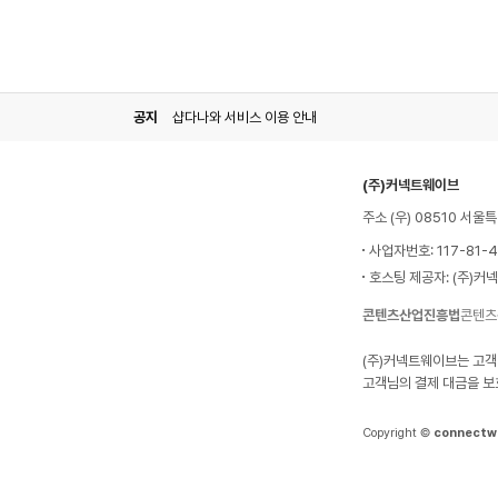
공지
샵다나와 서비스 이용 안내
(주)커넥트웨이브
주소 (우) 08510 서
사업자번호: 117-81-
호스팅 제공자: (주)커
콘텐츠산업진흥법
콘텐츠
(주)커넥트웨이브는 고객
고객님의 결제 대금을 보
Copyright ©
connectw