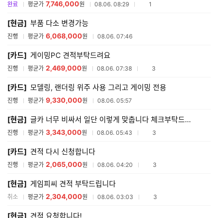
7,746,000
참여업체수
완료
평균가
원
08.06. 08:29
1
[현금]
부품 다소 변경가능
6,068,000
진행
평균가
원
08.06. 07:46
[카드]
게이밍PC 견적부탁드려요
2,469,000
참여업체수
진행
평균가
원
08.06. 07:38
3
[카드]
모델링, 랜더링 위주 사용 그리고 게이밍 전용
9,330,000
진행
평균가
원
08.06. 05:57
[현금]
글카 너무 비싸서 일단 이렇게 맞춥니다 체크부탁드립니다!
3,343,000
참여업체수
진행
평균가
원
08.06. 05:43
3
[카드]
견적 다시 신청합니다
2,065,000
참여업체수
진행
평균가
원
08.06. 04:20
3
[현금]
게임피씨 견적 부탁드립니다
2,304,000
참여업체수
취소
평균가
원
08.06. 03:03
3
[현금]
견적 요청합니다!