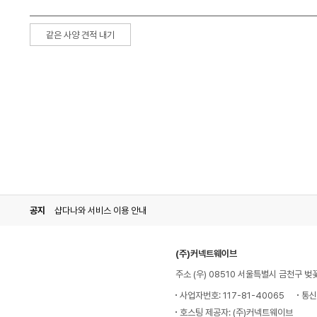
같은 사양 견적 내기
공지
샵다나와 서비스 이용 안내
(주)커넥트웨이브
주소 (우) 08510 서울특별시 금천구 벚
사업자번호: 117-81-40065
통신
호스팅 제공자: (주)커넥트웨이브