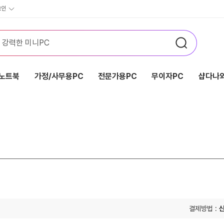
그인
노트북
가정/사무용PC
전문가용PC
무이자PC
샵다나와
결제방법 :