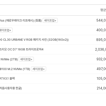
평균
544,
lus (애로우레이크 리프레시) (정품)
세이프업+
400,
세이프업+
0 CL30 URBANE V RGB 패키지 서린 (32GB(16Gx2))
895,
밍 트리오 OC D7 16GB 트라이프로져4
2,036,
932,0
 NVMe (2TB)
세이프업+
497,0
N8100 M.2 NVMe (1TB)
세이프업+
TX3.1 블랙
105,0
e (처음사용자용 한글)
214,0