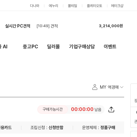
다나와
에누리
몰테일
플레이오토
메이크샵
실시간 PC견적
[10:49]
견적
3,214,000원
[10:39]
[건설회사현장사용] PC 견적 (데크탑 본체4, 모니터6) - 세금계산서 발행건
7,136,000원
[10:35]
[건설회사] PC 견적 (데크탑 본체4, 모니터6) - 세금계산서 발행건
6,916,000원
 AI
중고PC
딜러몰
기업구매상담
이벤트
New
외부 링크
[10:15]
견적요청합니다.
4,365,000원
[10:13]
견적 요청합니다.
4,310,000원
[10:03]
pc견적
1,072,000원
[09:57]
견적 요청합니다
2,909,000원
[09:52]
현금 견적 요청합니다
3,234,000원
MY 역경매
[09:47]
현금 견적이요
2,574,000원
[09:46]
카드 최저가 바로 구매합니다
3,234,000원
00:00:00
구매가능시간
남음
신용카드
조립신청 :
신청안함
운영체제 :
정품구매