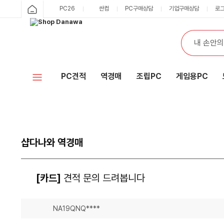
PC26
싼컴
PC구매상담
기업구매상담
로
PC견적
역경매
조립PC
게임용PC
샵다나와 역경매
[카드]
견적 문의 드려봅니다
NA19QNQ****