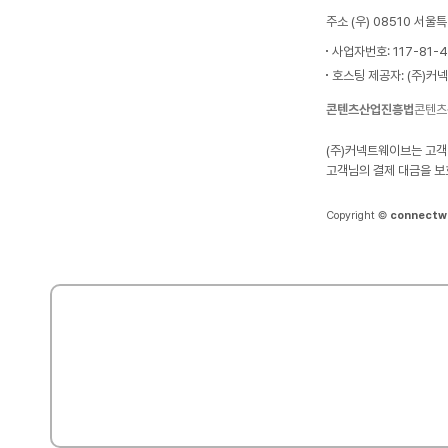
주소 (우) 08510 서
사업자번호: 117-81-
호스팅 제공자: (주)커
콘텐츠산업진흥법
콘텐츠
(주)커넥트웨이브는 고객
고객님의 결제 대금을 보
Copyright ©
connectw