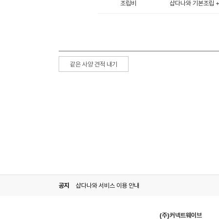
조립비
샵다나와 기본조립 + 
같은 사양 견적 내기
공지
샵다나와 서비스 이용 안내
(주)커넥트웨이브