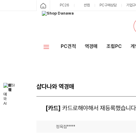
PC26
싼컴
PC구매상담
기업구
PC견적
역경매
조립PC
게
샵다나와 역경매
[카드]
카드로해야해서 재등록했습니다
정육점****