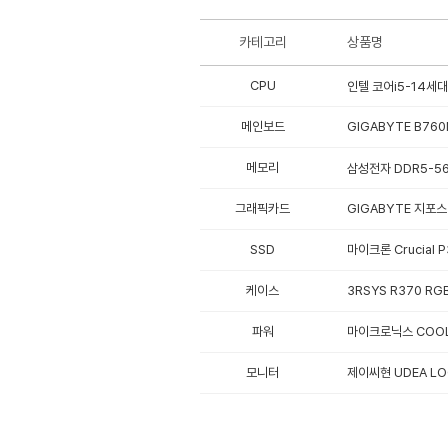
카테고리
상품명
CPU
인텔 코어i5-14세대
메인보드
GIGABYTE B76
메모리
삼성전자 DDR5-560
그래픽카드
GIGABYTE 지포스 
SSD
마이크론 Crucial P
케이스
3RSYS R370 RGB
파워
마이크로닉스 COOLMA
모니터
제이씨현 UDEA LO