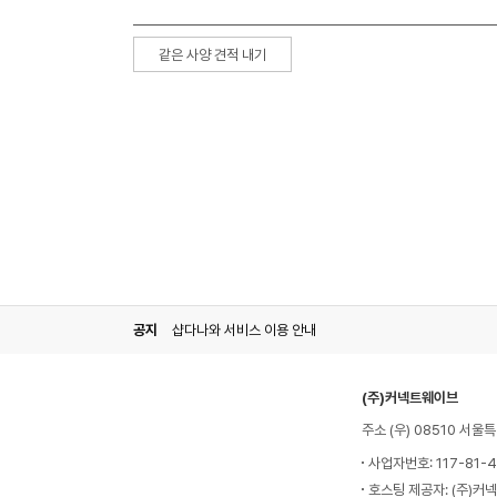
같은 사양 견적 내기
공지
샵다나와 서비스 이용 안내
(주)커넥트웨이브
주소 (우) 08510 서
사업자번호: 117-81-
호스팅 제공자: (주)커