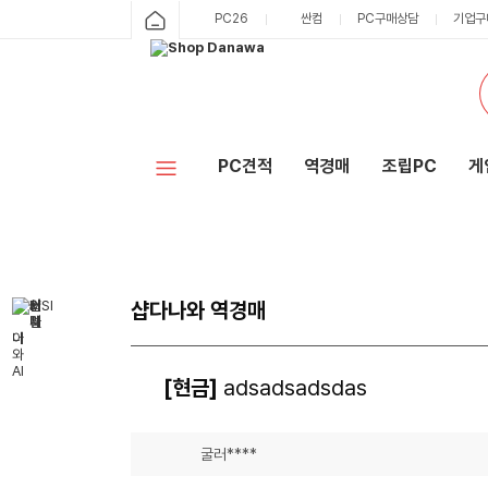
PC26
싼컴
PC구매상담
기업구
PC견적
역경매
조립PC
게
샵다나와 역경매
[현금]
adsadsadsdas
굴러****