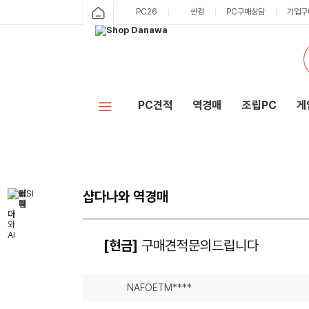
PC26
싼컴
PC구매상담
기업구
PC견적
역경매
조립PC
게
샵다나와 역경매
[현금]
구매견적문의드립니다
NAFOETM****