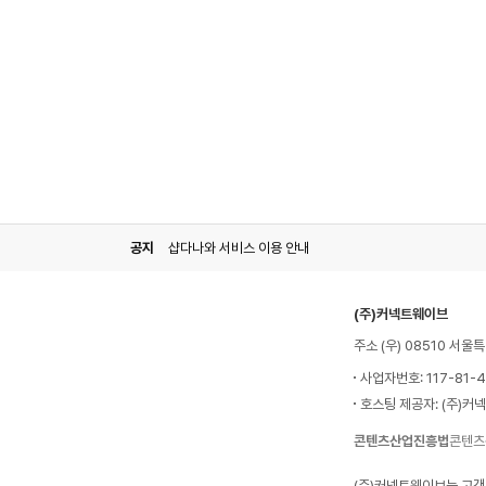
공지
샵다나와 서비스 이용 안내
(주)커넥트웨이브
주소 (우) 08510 서
사업자번호: 117-81-
호스팅 제공자: (주)커
콘텐츠산업진흥법
콘텐츠
(주)커넥트웨이브는 고객