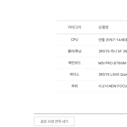
카테고리
상품명
CPU
인텔 코어i7-14세대
쿨러/튜닝
3RSYS 라니 SF 3
메인보드
MSI PRO B760M-
케이스
3RSYS L600 Qui
파워
시소닉 NEW FOCUS
같은 사양 견적 내기