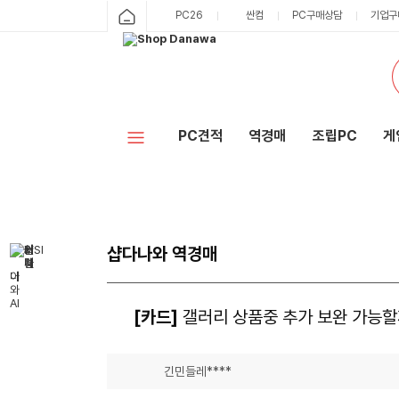
PC26
싼컴
PC구매상담
기업구
PC견적
역경매
조립PC
게
샵다나와 역경매
[카드]
갤러리 상품중 추가 보완 가능
긴민들레****