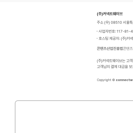
(주)커넥트웨이브
주소 (우) 08510 서
사업자번호: 117-81-
호스팅 제공자: (주)커
콘텐츠산업진흥법
콘텐츠
(주)커넥트웨이브는 고객
고객님의 결제 대금을 보
Copyright ©
connectw