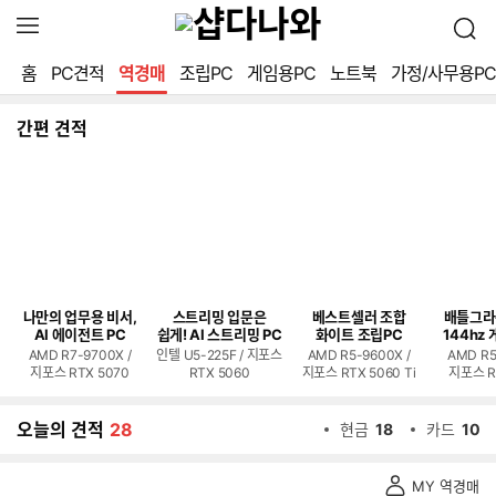
확
검
장
색
영
홈
PC견적
역경매
조립PC
게임용PC
노트북
가정/사무용PC
역
열
기
간편 견적
나만의 업무용 비서,
스트리밍 입문은
베스트셀러 조합
배틀그라
AI 에이전트 PC
쉽게! AI 스트리밍 PC
화이트 조립PC
144hz 
AMD R7-9700X /
인텔 U5-225F / 지포스
AMD R5-9600X /
AMD R5
지포스 RTX 5070
RTX 5060
지포스 RTX 5060 Ti
지포스 R
오늘의 견적
28
현금
18
카드
10
역
MY 역경매
경