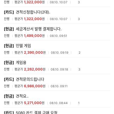
1,322,000
참여업체수
진행
평균가
원
08.10. 10:07
3
[카드]
견적신청합니다(2대).
1,322,000
참여업체수
진행
평균가
원
08.10. 10:07
3
[현금]
세금계산서 발행 결제합니다.
1,499,000
진행
평균가
원
08.10. 09:51
[현금]
인텔 게임
2,390,000
참여업체수
진행
평균가
원
08.10. 09:19
2
[현금]
게임용
2,262,000
참여업체수
진행
평균가
원
08.10. 09:18
3
[카드]
견적문의드립니다
6,986,000
진행
평균가
원
08.10. 09:11
[현금]
견적요..
5,271,000
참여업체수
진행
평균가
원
08.10. 08:44
1
[카드]
5080 카드 결제 구매 요청