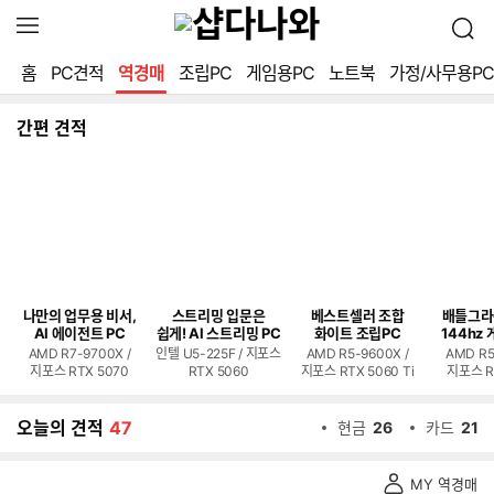
확
검
장
색
영
홈
PC견적
역경매
조립PC
게임용PC
노트북
가정/사무용PC
역
열
기
간편 견적
나만의 업무용 비서,
스트리밍 입문은
베스트셀러 조합
배틀그라
AI 에이전트 PC
쉽게! AI 스트리밍 PC
화이트 조립PC
144hz 
AMD R7-9700X /
인텔 U5-225F / 지포스
AMD R5-9600X /
AMD R5
지포스 RTX 5070
RTX 5060
지포스 RTX 5060 Ti
지포스 R
오늘의 견적
47
현금
26
카드
21
역
MY 역경매
경