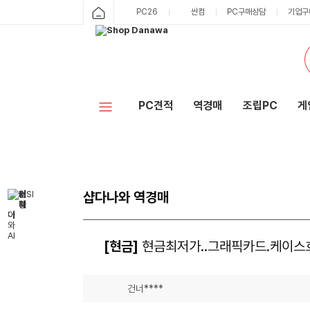
PC26
싼컴
PC구매상담
기업구
PC견적
역경매
조립PC
게
샵다나와 역경매
[현금]
현금최저가..그래픽카드.케이스
건너****