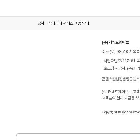
공지
샵다나와 서비스 이용 안내
(주)커넥트웨이브
주소 (우) 08510 서
사업자번호: 117-81-
호스팅 제공자: (주)커
콘텐츠산업진흥법
콘텐츠
(주)커넥트웨이브는 고객
고객님의 결제 대금을 보
Copyright ©
connectw