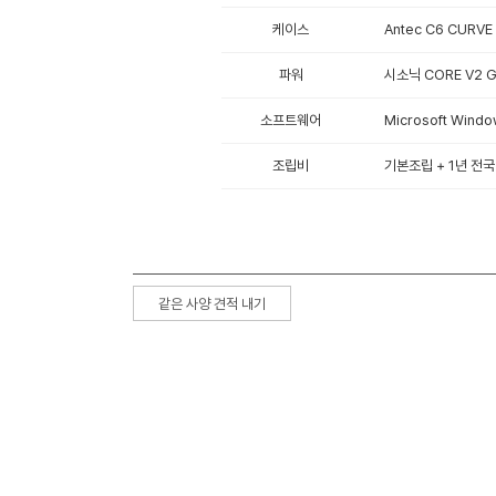
케이스
Antec C6 CURVE
파워
시소닉 CORE V2 
소프트웨어
Microsoft Win
조립비
기본조립 + 1년 전국
같은 사양 견적 내기