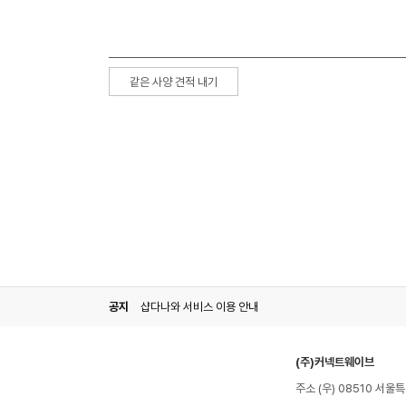
같은 사양 견적 내기
공지
샵다나와 서비스 이용 안내
(주)커넥트웨이브
주소 (우) 08510 서