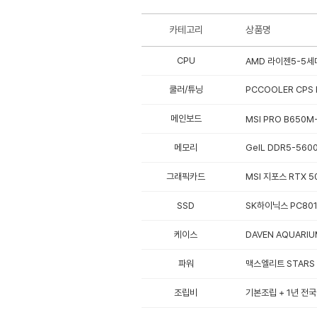
카테고리
상품명
CPU
AMD 라이젠5-5세대
쿨러/튜닝
PCCOOLER CPS
메인보드
MSI PRO B650M
메모리
GeIL DDR5-5600
그래픽카드
MSI 지포스 RTX 5
SSD
SK하이닉스 PC801 
케이스
DAVEN AQUARIU
파워
맥스엘리트 STARS G
조립비
기본조립 + 1년 전국