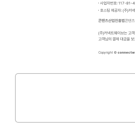
사업자번호: 117-81-
호스팅 제공자: (주)커
콘텐츠산업진흥법
콘텐츠
(주)커넥트웨이브는 고객
고객님의 결제 대금을 보
Copyright ©
connectw