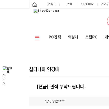
PC26
싼컴
PC구매상담
기업구
PC견적
역경매
조립PC
게
샵다나와 역경매
[현금]
견적 부탁드립니다.
NA0IS12****