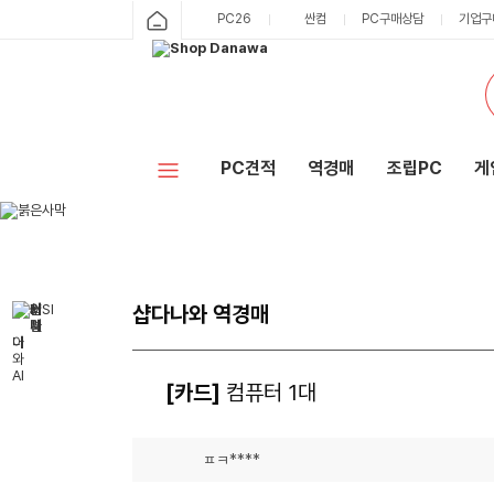
PC26
싼컴
PC구매상담
기업구
PC견적
역경매
조립PC
게
샵다나와 역경매
[카드]
컴퓨터 1대
ㅍㅋ****