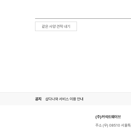
같은 사양 견적 내기
공지
샵다나와 서비스 이용 안내
(주)커넥트웨이브
주소 (우) 08510 서