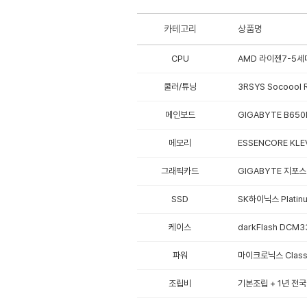
카테고리
상품명
CPU
AMD 라이젠7-5세대
쿨러/튜닝
3RSYS Socoool 
메인보드
GIGABYTE B650
메모리
ESSENCORE KLEV
그래픽카드
GIGABYTE 지포스
SSD
SK하이닉스 Platinu
케이스
darkFlash DCM3
파워
마이크로닉스 Classi
조립비
기본조립 + 1년 전국