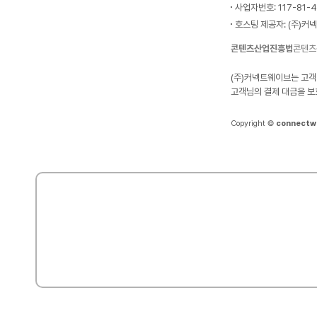
사업자번호: 117-81-
호스팅 제공자: (주)커
콘텐츠산업진흥법
콘텐츠
(주)커넥트웨이브는 고객
고객님의 결제 대금을 보
Copyright ©
connectw