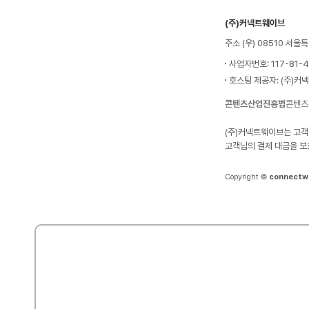
(주)커넥트웨이브
주소 (우) 08510 서
사업자번호: 117-81-
호스팅 제공자: (주)커
콘텐츠산업진흥법
콘텐츠
(주)커넥트웨이브는 고객
고객님의 결제 대금을 보
Copyright ©
connectw