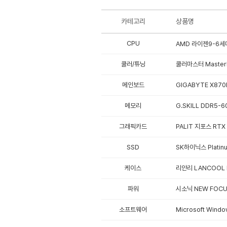
카테고리
상품명
CPU
AMD 라이젠9-6세대
쿨러/튜닝
쿨러마스터 MasterLiq
메인보드
GIGABYTE X870
메모리
G.SKILL DDR5-6
그래픽카드
PALIT 지포스 RTX 
SSD
SK하이닉스 Platinu
케이스
리안리 LANCOOL II
파워
시소닉 NEW FOCUS
소프트웨어
Microsoft Windo