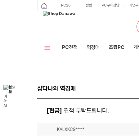
PC26
싼컴
PC구매상담
기업구
PC견적
역경매
조립PC
게
샵다나와 역경매
[현금]
견적 부탁드립니다.
KALXKC9****