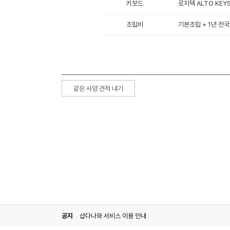
키보드
로지텍 ALTO KEY
조립비
기본조립 + 1년 전국
같은 사양 견적 내기
공지
샵다나와 서비스 이용 안내