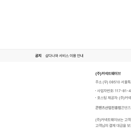
공지
샵다나와 서비스 이용 안내
(주)커넥트웨이브
주소 (우) 08510 서
사업자번호: 117-81-
호스팅 제공자: (주)커
콘텐츠산업진흥법
콘텐츠
(주)커넥트웨이브는 고객
고객님의 결제 대금을 보