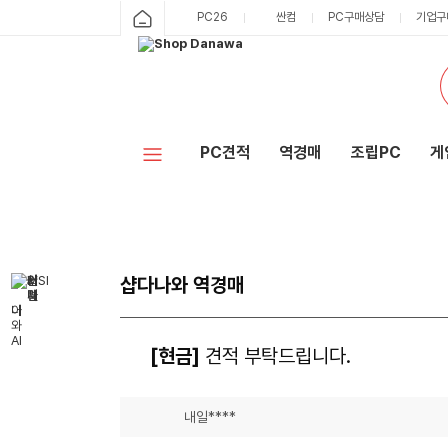
PC26
싼컴
PC구매상담
기업구
PC견적
역경매
조립PC
게
샵다나와 역경매
[현금]
견적 부탁드립니다.
내일****